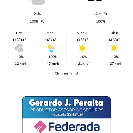
91%
13 km/h
1008 hPa
100%
Hoy
Mñn.
Vier. 7
Sáb. 8
17º / 14º
16º / 6º
14º / 4º
13º / 5º
0%
100%
0%
0%
12 km/h
45 km/h
21 km/h
27 km/h
Clima en Firmat