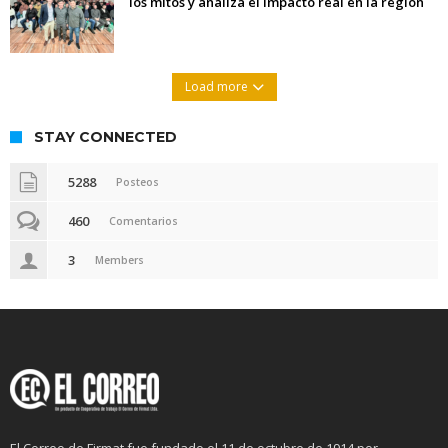
los mitos y analiza el impacto real en la región
Load more
STAY CONNECTED
5288
Posteos
460
Comentarios
3
Members