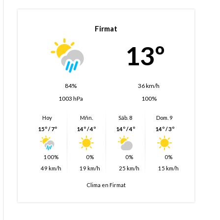
Firmat
13º
84%
36 km/h
1003 hPa
100%
Hoy
Mñn.
Sáb. 8
Dom. 9
15º / 7º
14º / 4º
14º / 4º
14º / 3º
100%
0%
0%
0%
49 km/h
19 km/h
25 km/h
15 km/h
Clima en Firmat