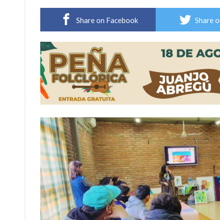
Elortondo: avanza el plan de pavimentación co
Share on Facebook
Share o
Chovet realizó el primer taller de coaching 