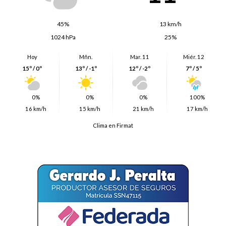
45%
13 km/h
1024 hPa
25%
Hoy
Mñn.
Mar. 11
Miér. 12
15º / 0º
13º / -1º
12º / -2º
7º / 5º
0%
0%
0%
100%
16 km/h
15 km/h
21 km/h
17 km/h
Clima en Firmat