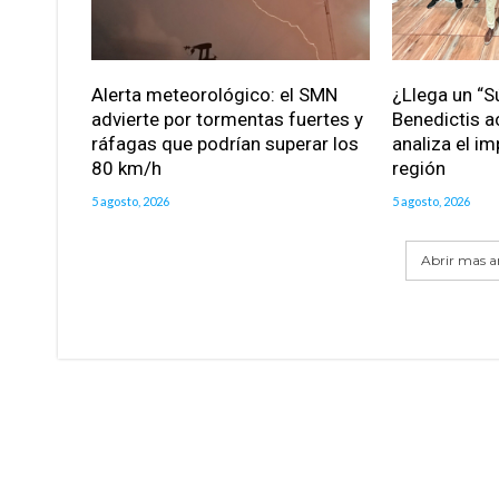
Alerta meteorológico: el SMN
¿Llega un “S
advierte por tormentas fuertes y
Benedictis a
ráfagas que podrían superar los
analiza el im
80 km/h
región
5 agosto, 2026
5 agosto, 2026
Abrir mas ar