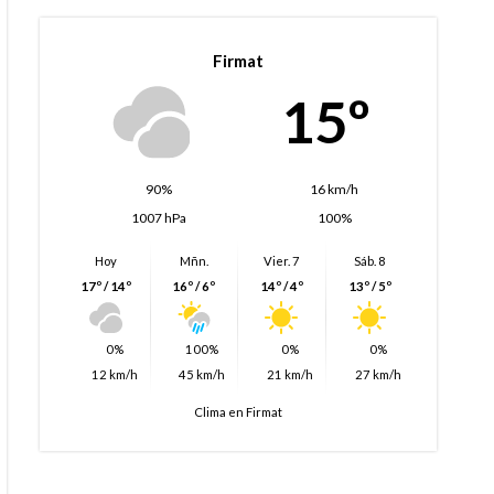
Firmat
15º
90%
16 km/h
1007 hPa
100%
Hoy
Mñn.
Vier. 7
Sáb. 8
17º / 14º
16º / 6º
14º / 4º
13º / 5º
0%
100%
0%
0%
12 km/h
45 km/h
21 km/h
27 km/h
Clima en Firmat