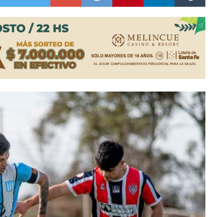
n David fue citada a la Selección Argentina
e Casino Melincué