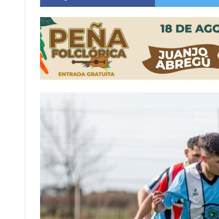
Sueño albiceleste: la arquera firmatense Jazmí
Roxana Carabajal dejó su huella en la peña d