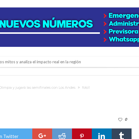
os mitos y analiza el impacto real en la región
n de la Expo Dose
ón juvenil de malambo de Los Quirquinchos
Olimpia y jugará las semifinales con Los Andes
foto1
es lluvias intensas
n la licitación de cinco nuevas cuadras
para emprendedores
0
 Corre”
a japonesa en la Biblioteca Popular Nosotros
n Twitter