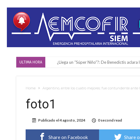
¿Llega un “Súper Niño”?: De Benedictis aclara l
ULTIMA HORA
Cañada del Ucle se prepara para la 5ª edició
Distinguieron a Ramiro Maldonado, el campe
Home
Argentino, entre los cuatro mejores: fue contundente ante 
Villada: evalúan obras preventivas ante posibl
foto1
Elortondo: avanza el plan de pavimentación co
Chovet realizó el primer taller de coaching 
Publicado el
4 agosto, 2024
0 second read
Confirmaron la fecha de la maratón “Gödeken
Comienza una mesa de lectura sobre literatur
Share on Facebook
Share o