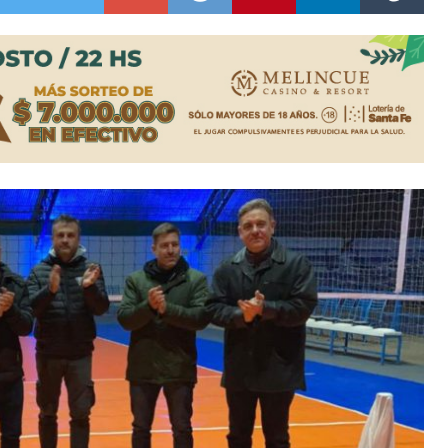
ón juvenil de malambo de Los Quirquinchos
es lluvias intensas