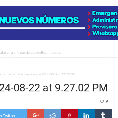
niataron a una pareja de adultos mayores
 EPI y el Hospital Vilela
colección de golosinas para agasajar a los niños en su día
eportiva
WhatsApp Image 2024-08-22 at 9.27.02 PM
lausura con agenda confirmada y planteles renovados
4-08-22 at 9.27.02 PM
rmentas fuertes y ráfagas que podrían superar los 80 km/h
0
os mitos y analiza el impacto real en la región
n de la Expo Dose
n Twitter