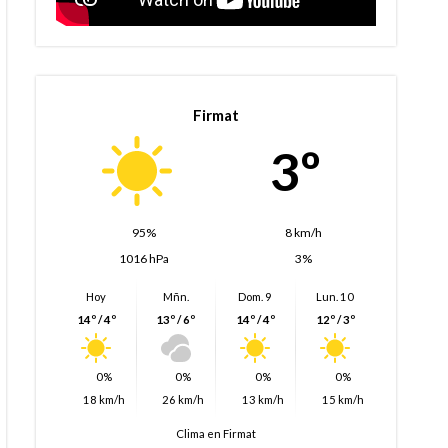
Firmat
3º
95%
8 km/h
1016 hPa
3%
Hoy
Mñn.
Dom. 9
Lun. 10
14º / 4º
13º / 6º
14º / 4º
12º / 3º
0%
0%
0%
0%
18 km/h
26 km/h
13 km/h
15 km/h
Clima en Firmat