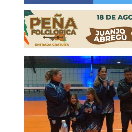
Distinguieron a Ramiro Maldonado, el campe
Villada: evalúan obras preventivas ante posibl