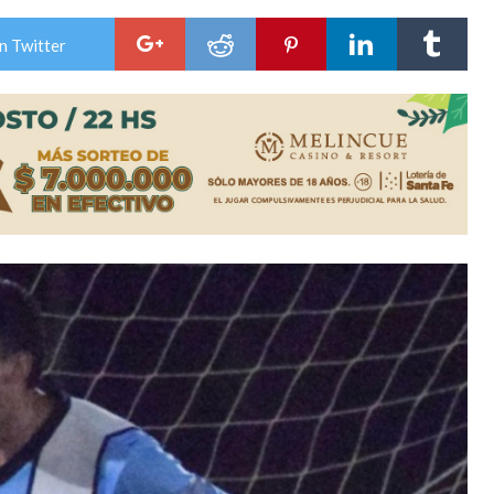
ón juvenil de malambo de Los Quirquinchos
n Twitter
es lluvias intensas