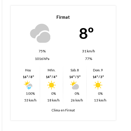
Firmat
8º
75%
31 km/h
1016 hPa
77%
Hoy
Mñn.
Sáb. 8
Dom. 9
16º / 8º
14º / 4º
14º / 5º
14º / 3º
100%
0%
0%
0%
53 km/h
18 km/h
26 km/h
13 km/h
Clima en Firmat