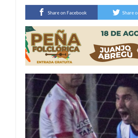
Distinguieron a Ramiro Maldonado, el campe
Share on Facebook
Share o
Villada: evalúan obras preventivas ante posibl