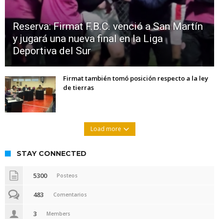
Reserva: Firmat F.B.C. venció a San Martín
y jugará una nueva final en la Liga
Deportiva del Sur
Firmat también tomó posición respecto a la ley
de tierras
Load more
STAY CONNECTED
5300
Posteos
483
Comentarios
3
Members