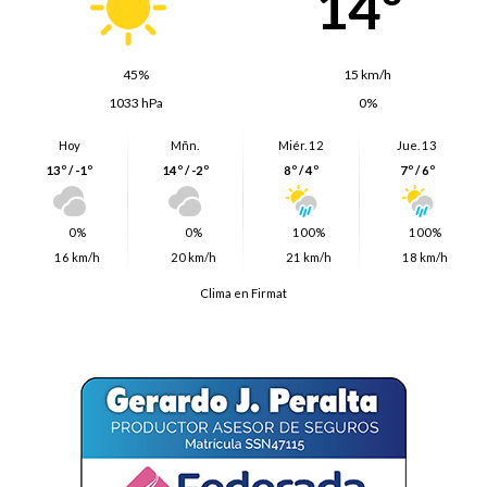
14º
45%
15 km/h
1033 hPa
0%
Hoy
Mñn.
Miér. 12
Jue. 13
13º / -1º
14º / -2º
8º / 4º
7º / 6º
0%
0%
100%
100%
16 km/h
20 km/h
21 km/h
18 km/h
Clima en Firmat