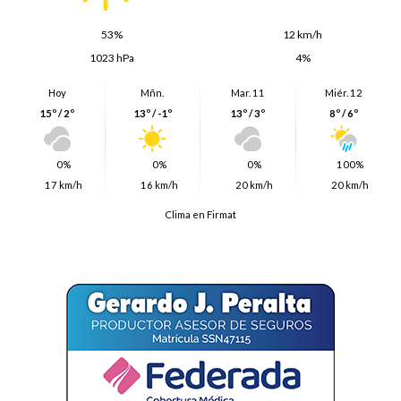
53%
12 km/h
1023 hPa
4%
Hoy
Mñn.
Mar. 11
Miér. 12
15º / 2º
13º / -1º
13º / 3º
8º / 6º
0%
0%
0%
100%
17 km/h
16 km/h
20 km/h
20 km/h
Clima en Firmat