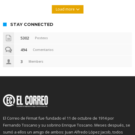
Load more
STAY CONNECTED
5302
Posteos
494
Comentarios
3
Members
El Correo de Firmat fue fundado el 11 de octubre de 1914 por
Fernando Toscano y su sobrino Enrique Toscano. Meses después, se
sumó a ellos un amigo de ambos: Juan Alfredo López Jacob, todos