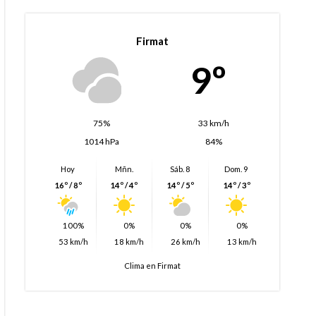
Firmat
9º
75%
33 km/h
1014 hPa
84%
Hoy
Mñn.
Sáb. 8
Dom. 9
16º / 8º
14º / 4º
14º / 5º
14º / 3º
100%
0%
0%
0%
53 km/h
18 km/h
26 km/h
13 km/h
Clima en Firmat