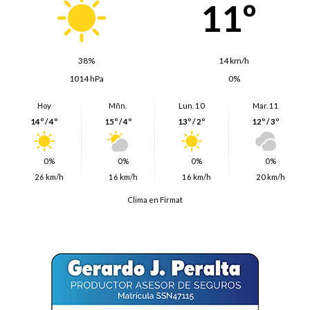
11º
38%
14 km/h
1014 hPa
0%
Hoy
Mñn.
Lun. 10
Mar. 11
14º / 4º
15º / 4º
13º / 2º
12º / 3º
0%
0%
0%
0%
26 km/h
16 km/h
16 km/h
20 km/h
Clima en Firmat