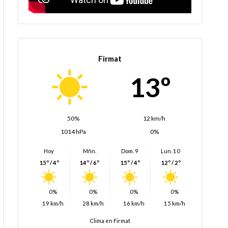
Firmat
13º
50%
12 km/h
1014 hPa
0%
Hoy
Mñn.
Dom. 9
Lun. 10
15º / 4º
14º / 6º
15º / 4º
12º / 2º
0%
0%
0%
0%
19 km/h
28 km/h
16 km/h
15 km/h
Clima en Firmat