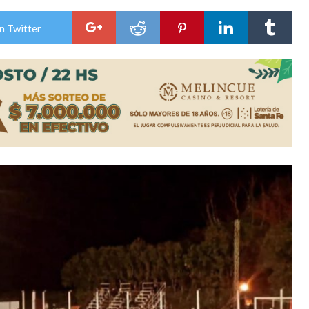
n de la Expo Dose
n Twitter
ón juvenil de malambo de Los Quirquinchos