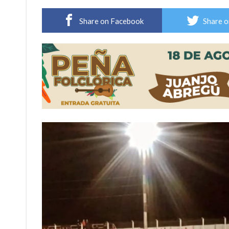
Cañada del Ucle se prepara para la 5ª edició
Share on Facebook
Share o
Distinguieron a Ramiro Maldonado, el campe