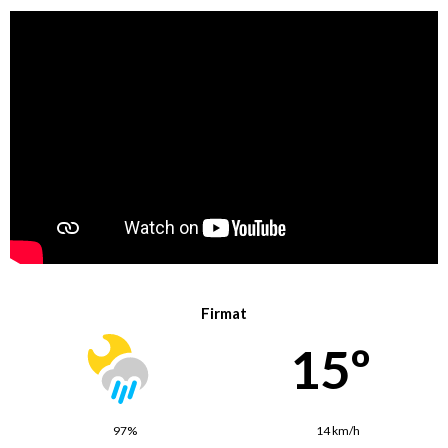
Firmat
15º
97%
14 km/h