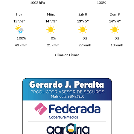
1002 hPa
100%
Hoy
Mñn.
Sáb. 8
Dom. 9
15º / 6º
14º / 3º
13º / 5º
14º / 4º
100%
0%
0%
0%
43 km/h
21 km/h
27 km/h
13 km/h
Clima en Firmat