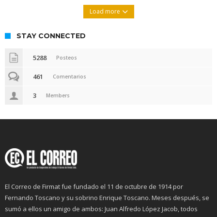
Load more
STAY CONNECTED
5288
Posteos
461
Comentarios
3
Members
El Correo de Firmat fue fundado el 11 de octubre de 1914 por
Fernando Toscano y su sobrino Enrique Toscano. Meses después, se
sumó a ellos un amigo de ambos: Juan Alfredo López Jacob, todos