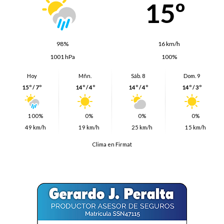
15º
98%
16 km/h
1001 hPa
100%
Hoy
Mñn.
Sáb. 8
Dom. 9
15º / 7º
14º / 4º
14º / 4º
14º / 3º
100%
0%
0%
0%
49 km/h
19 km/h
25 km/h
15 km/h
Clima en Firmat