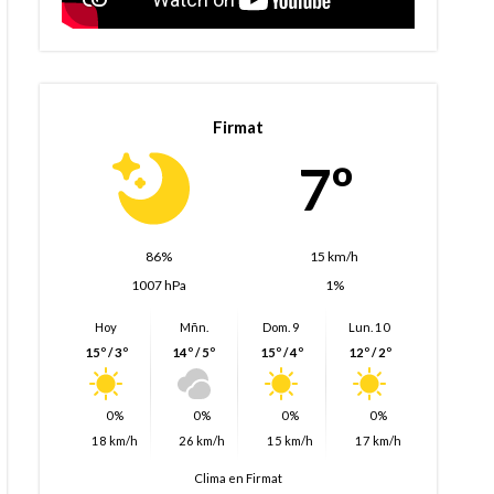
Firmat
7º
86%
15 km/h
1007 hPa
1%
Hoy
Mñn.
Dom. 9
Lun. 10
15º / 3º
14º / 5º
15º / 4º
12º / 2º
0%
0%
0%
0%
18 km/h
26 km/h
15 km/h
17 km/h
Clima en Firmat