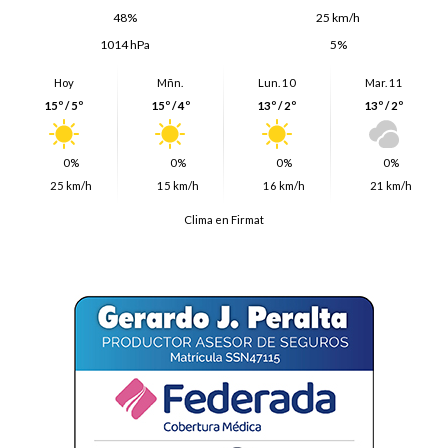
48%
25 km/h
1014 hPa
5%
Hoy
Mñn.
Lun. 10
Mar. 11
15º / 5º
15º / 4º
13º / 2º
13º / 2º
0%
0%
0%
0%
25 km/h
15 km/h
16 km/h
21 km/h
Clima en Firmat