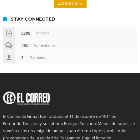
Load more
STAY CONNECTED
5300
Posteos
485
Comentarios
3
Members
El Correo de Firmat fue fundado el 11 de octubre de 1914 por
Fernando Toscano y su sobrino Enrique Toscano. Meses después, se
sumó a ellos un amigo de ambos: Juan Alfredo López Jacob, todos
provenientes de la ciudad de Pergamino. Bajo el lema de