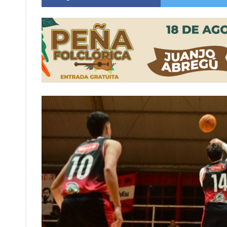
Sueño albiceleste: la arquera firmatense Jazmí
Roxana Carabajal dejó su huella en la peña d