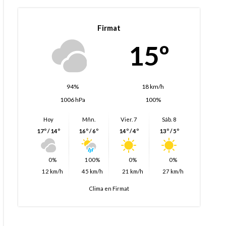
Firmat
15º
94%
18 km/h
1006 hPa
100%
Hoy
Mñn.
Vier. 7
Sáb. 8
17º / 14º
16º / 6º
14º / 4º
13º / 5º
0%
100%
0%
0%
12 km/h
45 km/h
21 km/h
27 km/h
Clima en Firmat