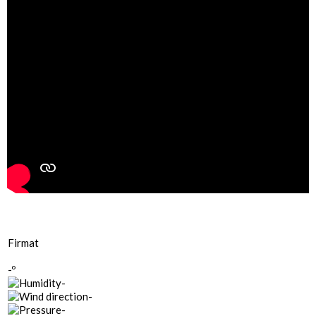
Firmat
-º
-
-
-