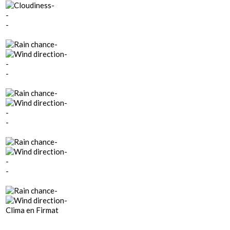
-
-
-
-
-
-
-
-
-
-
-
-
-
-
-
-
-
Clima en Firmat