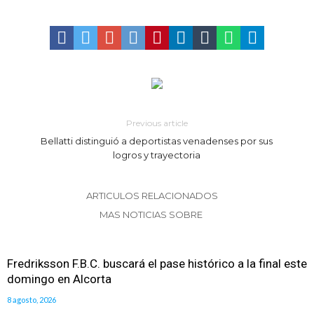
del ferrocarril
Violento robo en la zona rural de Firmat: maniataron a una pareja de
adultos mayores
Colecta solidaria de juguetes en Firmat para el EPI y el Hospital
Vilela
Previous article
Bellatti distinguió a deportistas venadenses por sus
logros y trayectoria
ARTICULOS RELACIONADOS
MAS NOTICIAS SOBRE
Fredriksson F.B.C. buscará el pase histórico a la final este
domingo en Alcorta
8 agosto, 2026