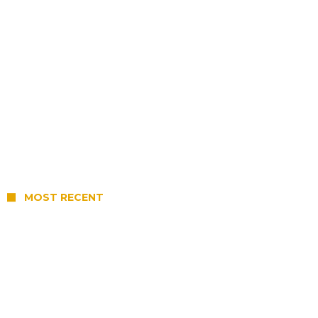
MOST RECENT
Fredriksson F.B.C. buscará el pase
histórico a la final este domingo en
Alcorta