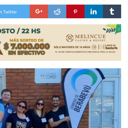
ón juvenil de malambo de Los Quirquinchos
n Twitter
es lluvias intensas