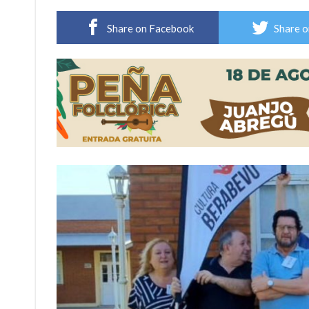
Distinguieron a Ramiro Maldonado, el campe
Share on Facebook
Share o
Villada: evalúan obras preventivas ante posibl