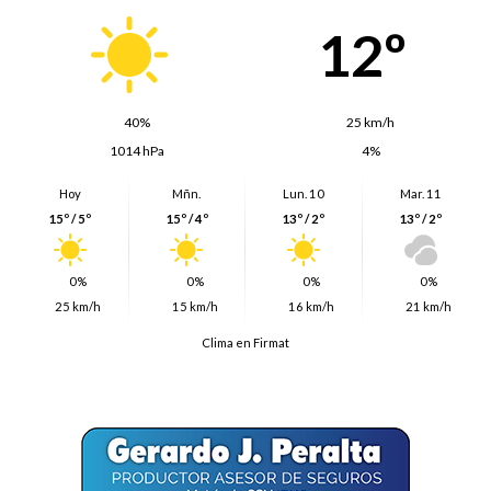
12º
40%
25 km/h
1014 hPa
4%
Hoy
Mñn.
Lun. 10
Mar. 11
15º / 5º
15º / 4º
13º / 2º
13º / 2º
0%
0%
0%
0%
25 km/h
15 km/h
16 km/h
21 km/h
Clima en Firmat