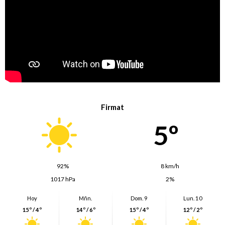
Firmat
5º
92%
8 km/h
1017 hPa
2%
Hoy
Mñn.
Dom. 9
Lun. 10
15º / 4º
14º / 6º
15º / 4º
12º / 2º