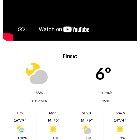
Firmat
6º
88%
11 km/h
1017 hPa
19%
Hoy
Mñn.
Sáb. 8
Dom. 9
16º / 9º
14º / 5º
14º / 6º
14º / 4º
100%
0%
0%
0%