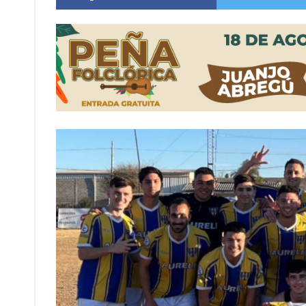
Firmat: “Codo a codo” lanza una campaña de re
Vuelve el básquet: este viernes arranca el C