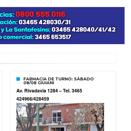
zo posible su nacimiento
FARMACIA DE TURNO: SÁBADO
08/08 GIUIANI
Av. Rivadavia 1284 –
Tel. 3465
424966/428459