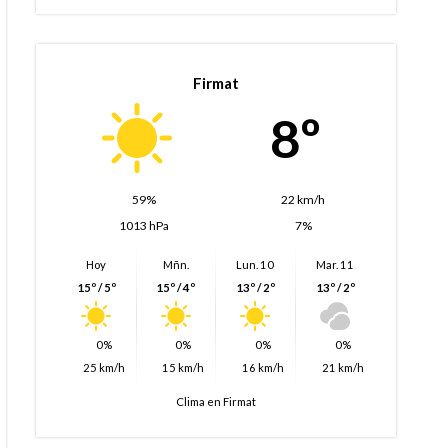
Firmat
8º
59%
22 km/h
1013 hPa
7%
Hoy
Mñn.
Lun. 10
Mar. 11
15º / 5º
15º / 4º
13º / 2º
13º / 2º
0%
0%
0%
0%
25 km/h
15 km/h
16 km/h
21 km/h
Clima en Firmat