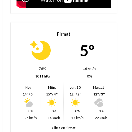
Firmat
5º
76%
16 km/h
1011 hPa
0%
Hoy
Mñn.
Lun. 10
Mar. 11
14º / 5º
15º / 4º
12º / 2º
12º / 3º
0%
0%
0%
0%
25 km/h
14 km/h
17 km/h
22 km/h
Clima en Firmat