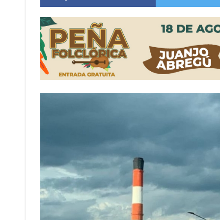
Firmat: “Codo a codo” lanza una campaña de re
Vuelve el básquet: este viernes arranca el C