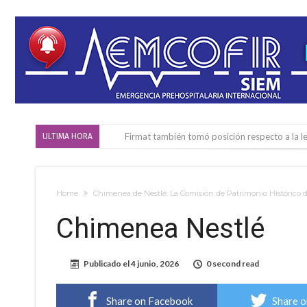
Firmat también tomó posición respecto a la le
ULTIMA HORA
“La medicina nos salvó”: la emotiva historia d
Firmat será sede del segundo Torneo Regiona
Home
Chimenea de Nestlé: La Comisión de Patrimonio Histórico de
Vassalli: en potencial y con fechas diferidas,
Chimenea Nestlé
Firmat: avanza la investigación de dos emple
Villada: el viento provocó el desprendimiento 
Publicado el
4 junio, 2026
0 second read
Violento robo en la zona rural de Firmat: ma
Colecta solidaria de juguetes en Firmat para el
Share on Facebook
Share o