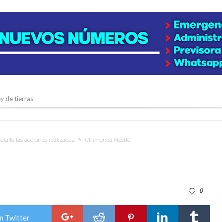
y de tierras
e la firmatense que se recibió de médica y se reencontró con el doctor que hi
l de Básquet 3×3 Inclusivo
talló las acciones realizadas
Chimenea Nestlé
 la empresa reformula sus anuncios a los trabajadores
adas del Juzgado de Faltas por presuntas irregularidades
del techo del galpón del ferrocarril
0
niataron a una pareja de adultos mayores
 EPI y el Hospital Vilela
n Twitter