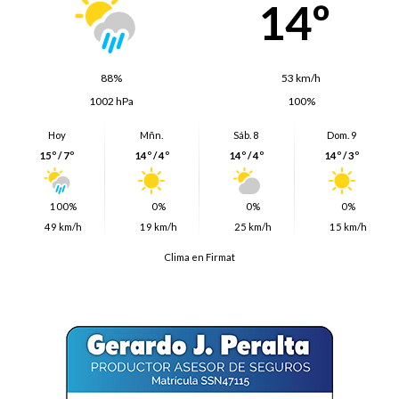
14º
88%
53 km/h
1002 hPa
100%
Hoy
Mñn.
Sáb. 8
Dom. 9
15º / 7º
14º / 4º
14º / 4º
14º / 3º
100%
0%
0%
0%
49 km/h
19 km/h
25 km/h
15 km/h
Clima en Firmat