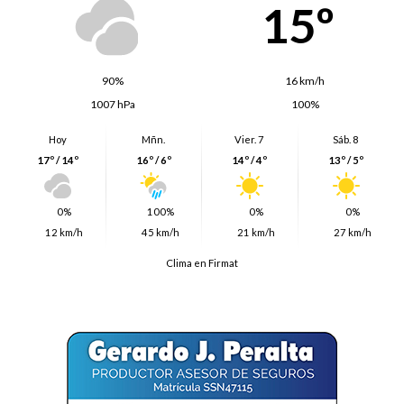
15º
90%
16 km/h
1007 hPa
100%
Hoy
Mñn.
Vier. 7
Sáb. 8
17º / 14º
16º / 6º
14º / 4º
13º / 5º
0%
100%
0%
0%
12 km/h
45 km/h
21 km/h
27 km/h
Clima en Firmat