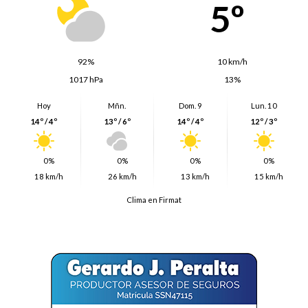
5º
92%
10 km/h
1017 hPa
13%
Hoy
Mñn.
Dom. 9
Lun. 10
14º / 4º
13º / 6º
14º / 4º
12º / 3º
0%
0%
0%
0%
18 km/h
26 km/h
13 km/h
15 km/h
Clima en Firmat