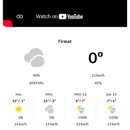
Firmat
0º
90%
11 km/h
1035 hPa
65%
Hoy
Mñn.
Miér. 12
Jue. 13
13º / -1º
14º / -3º
8º / 7º
7º / 6º
0%
0%
100%
100%
16 km/h
19 km/h
23 km/h
19 km/h