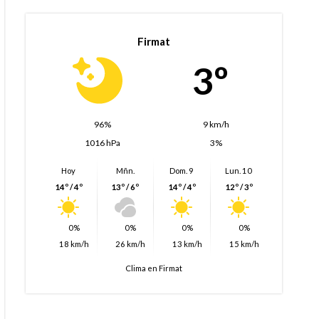
Firmat
3º
96%
9 km/h
1016 hPa
3%
Hoy
Mñn.
Dom. 9
Lun. 10
14º / 4º
13º / 6º
14º / 4º
12º / 3º
0%
0%
0%
0%
18 km/h
26 km/h
13 km/h
15 km/h
Clima en Firmat