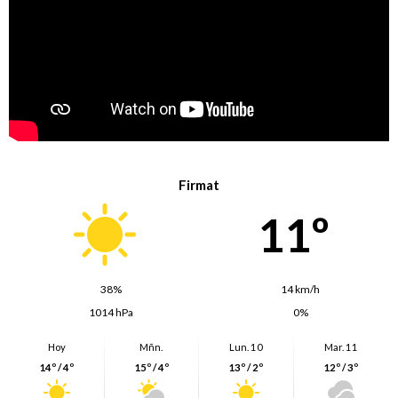
Firmat
11º
38%
14 km/h
1014 hPa
0%
Hoy
Mñn.
Lun. 10
Mar. 11
14º / 4º
15º / 4º
13º / 2º
12º / 3º