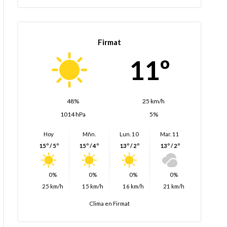
Firmat
11º
48%
25 km/h
1014 hPa
5%
Hoy
Mñn.
Lun. 10
Mar. 11
15º / 5º
15º / 4º
13º / 2º
13º / 2º
0%
0%
0%
0%
25 km/h
15 km/h
16 km/h
21 km/h
Clima en Firmat