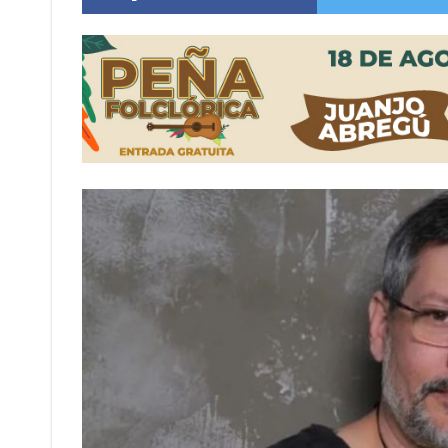
Firmat: “Codo a codo” lanza una campaña de re
Vuelve el básquet: este viernes arranca el C