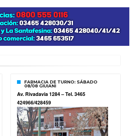
zo posible su nacimiento
FARMACIA DE TURNO: SÁBADO
08/08 GIUIANI
Av. Rivadavia 1284 –
Tel. 3465
424966/428459