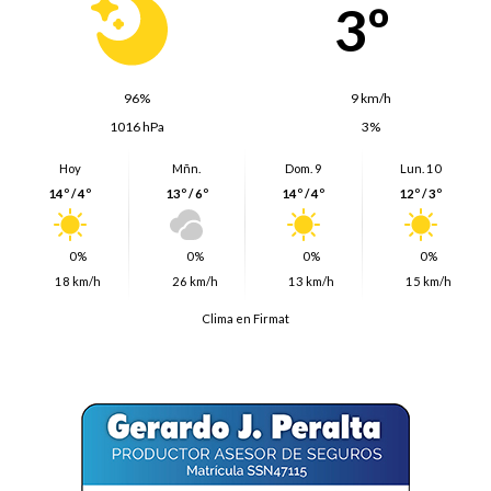
3º
96%
9 km/h
1016 hPa
3%
Hoy
Mñn.
Dom. 9
Lun. 10
14º / 4º
13º / 6º
14º / 4º
12º / 3º
0%
0%
0%
0%
18 km/h
26 km/h
13 km/h
15 km/h
Clima en Firmat