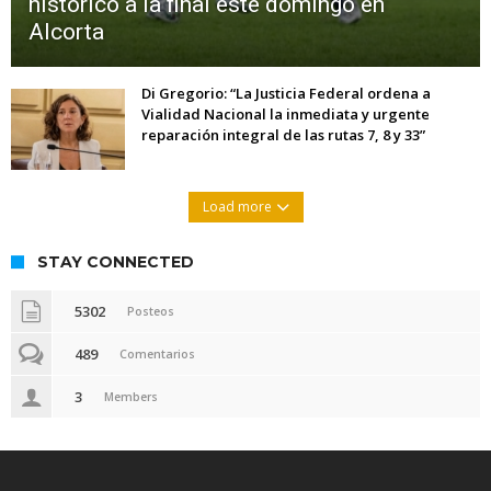
histórico a la final este domingo en
Alcorta
Di Gregorio: “La Justicia Federal ordena a
Vialidad Nacional la inmediata y urgente
reparación integral de las rutas 7, 8 y 33”
Load more
STAY CONNECTED
5302
Posteos
489
Comentarios
3
Members