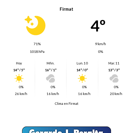
Firmat
4º
71%
9 km/h
1018 hPa
0%
Hoy
Mñn.
Lun. 10
Mar. 11
14º / 5º
16º / 1º
14º / 0º
13º / 3º
0%
0%
0%
0%
26 km/h
16 km/h
16 km/h
20 km/h
Clima en Firmat