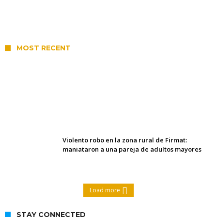
MOST RECENT
Villada: el viento provocó el
desprendimiento del techo del galpón del
ferrocarril
Violento robo en la zona rural de Firmat:
maniataron a una pareja de adultos mayores
Load more
STAY CONNECTED