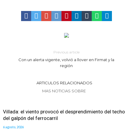
Distinguieron a Ramiro Maldonado, el campeón juvenil de malambo
de Los Quirquinchos
Villada: evalúan obras preventivas ante posibles lluvias intensas
Previous article
Con un alerta vigente, volvió a llover en Firmat y la
región
ARTICULOS RELACIONADOS
MAS NOTICIAS SOBRE
Villada: el viento provocó el desprendimiento del techo
del galpón del ferrocarril
6 agosto, 2026