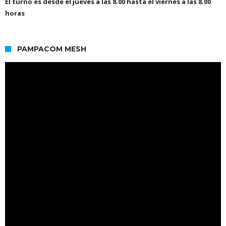
El turno es desde el jueves a las 8.00 hasta el viernes a las 8.00
horas
PAMPACOM MESH