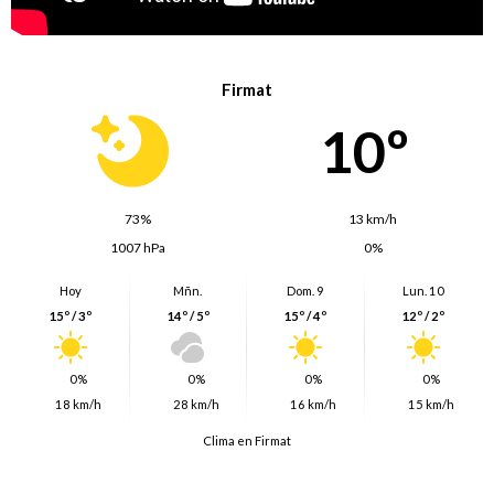
Firmat
10º
73%
13 km/h
1007 hPa
0%
Hoy
Mñn.
Dom. 9
Lun. 10
15º / 3º
14º / 5º
15º / 4º
12º / 2º
0%
0%
0%
0%
18 km/h
28 km/h
16 km/h
15 km/h
Clima en Firmat