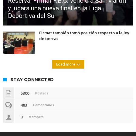
Reserva: Firmat F.B.C. venció a San Martín
y jugará una nueva final en la Liga
Deportiva del Sur
Firmat también tomó posición respecto a la ley
de tierras
Load more
STAY CONNECTED
5300
Posteos
483
Comentarios
3
Members