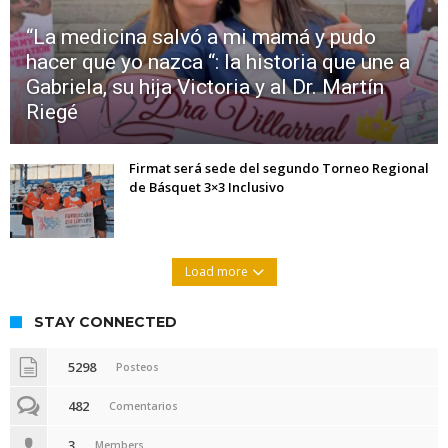
“La medicina salvó a mi mamá y pudo
hacer que yo nazca “: la historia que une a
Gabriela, su hija Victoria y al Dr. Martín
Riegé
Firmat será sede del segundo Torneo Regional
de Básquet 3×3 Inclusivo
Load more
STAY CONNECTED
5298
Posteos
482
Comentarios
3
Members