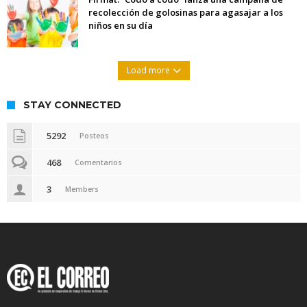
recolección de golosinas para agasajar a los
niños en su día
Load more
STAY CONNECTED
5292
Posteos
468
Comentarios
3
Members