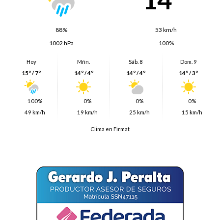
88%
53 km/h
1002 hPa
100%
Hoy
Mñn.
Sáb. 8
Dom. 9
15º / 7º
14º / 4º
14º / 4º
14º / 3º
100%
0%
0%
0%
49 km/h
19 km/h
25 km/h
15 km/h
Clima en Firmat