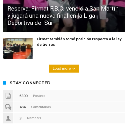
Reserva: Firmat F.B.C. venció a San Martín
y jugará una nueva final en la Liga
Deportiva del Sur
Firmat también tomó posición respecto a la ley
de tierras
Load more
STAY CONNECTED
5300
Posteos
484
Comentarios
3
Members