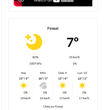
Firmat
7º
82%
15 km/h
1007 hPa
1%
Hoy
Mñn.
Dom. 9
Lun. 10
15º / 3º
14º / 5º
15º / 4º
12º / 2º
0%
0%
0%
0%
18 km/h
26 km/h
15 km/h
17 km/h
Clima en Firmat