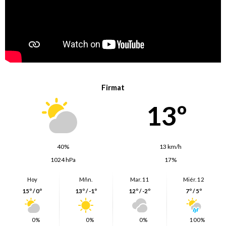
Firmat
13º
40%
13 km/h
1024 hPa
17%
Hoy
Mñn.
Mar. 11
Miér. 12
15º / 0º
13º / -1º
12º / -2º
7º / 5º
0%
0%
0%
100%