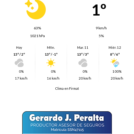
1º
63%
9 km/h
1021 hPa
5%
Hoy
Mñn.
Mar. 11
Miér. 12
15º / 2º
13º / -1º
13º / 3º
8º / 6º
0%
0%
0%
100%
17 km/h
16 km/h
20 km/h
20 km/h
Clima en Firmat