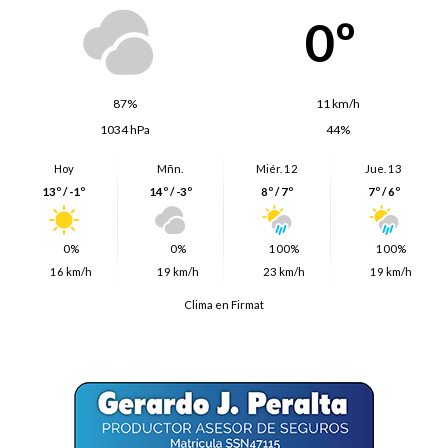
0º
87%
11 km/h
1034 hPa
44%
Hoy
Mñn.
Miér. 12
Jue. 13
13º / -1º
14º / -3º
8º / 7º
7º / 6º
0%
0%
100%
100%
16 km/h
19 km/h
23 km/h
19 km/h
Clima en Firmat