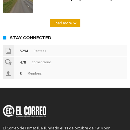
Load more
STAY CONNECTED
5294
Posteos
478
Comentarios
3
Members
El Correo de Firmat fue fundado el 11 de octubre de 1914 por