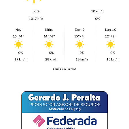
85%
10 km/h
1017 hPa
0%
Hoy
Mñn.
Dom. 9
Lun. 10
15º / 4º
14º / 6º
15º / 4º
12º / 2º
0%
0%
0%
0%
19 km/h
28 km/h
16 km/h
15 km/h
Clima en Firmat