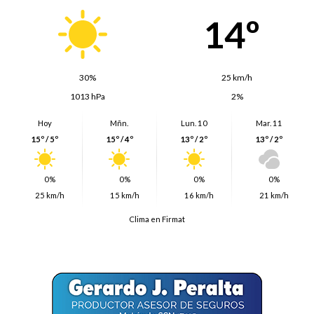
14º
30%
25 km/h
1013 hPa
2%
Hoy
Mñn.
Lun. 10
Mar. 11
15º / 5º
15º / 4º
13º / 2º
13º / 2º
0%
0%
0%
0%
25 km/h
15 km/h
16 km/h
21 km/h
Clima en Firmat