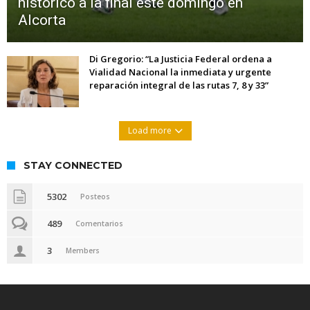
histórico a la final este domingo en
Alcorta
Di Gregorio: “La Justicia Federal ordena a
Vialidad Nacional la inmediata y urgente
reparación integral de las rutas 7, 8 y 33”
Load more
STAY CONNECTED
5302
Posteos
489
Comentarios
3
Members