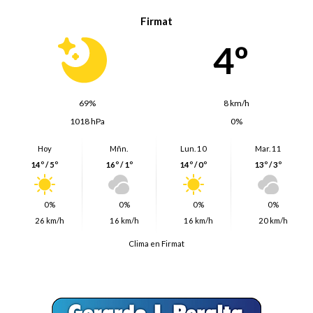
Firmat
4º
69%
8 km/h
1018 hPa
0%
Hoy
Mñn.
Lun. 10
Mar. 11
14º / 5º
16º / 1º
14º / 0º
13º / 3º
0%
0%
0%
0%
26 km/h
16 km/h
16 km/h
20 km/h
Clima en Firmat