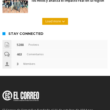
los mitos y analiza el impacto real en la región
Load more
STAY CONNECTED
5288
Posteos
463
Comentarios
3
Members