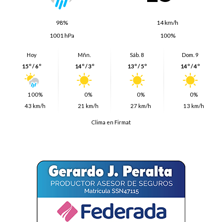
98%
14 km/h
1001 hPa
100%
Hoy
Mñn.
Sáb. 8
Dom. 9
15º / 6º
14º / 3º
13º / 5º
14º / 4º
100%
0%
0%
0%
43 km/h
21 km/h
27 km/h
13 km/h
Clima en Firmat