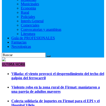
Municipales
Economia
Rural
Policiales
Interés General
Comerciales
Convocatorias y asambleas
Literatura
Guía de PROFESIONALES
Farmacias
Necrologicas
ULTIMA HORA
Villada: el viento provocó el desprendimiento del techo del
galpón del ferrocarril
Violento robo en la zona rural de Firmat: maniataron a
una pareja de adultos mayores
Colecta solidaria de juguetes en Firmat para el EPI y el
Hospital Vilela