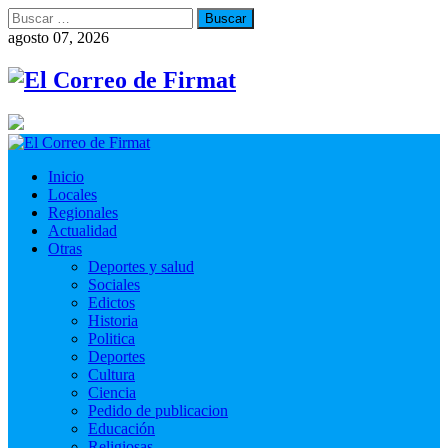
Buscar:
agosto 07, 2026
Inicio
Locales
Regionales
Actualidad
Otras
Deportes y salud
Sociales
Edictos
Historia
Politica
Deportes
Cultura
Ciencia
Pedido de publicacion
Educación
Religiosas