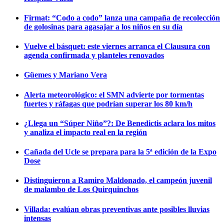
Firmat: “Codo a codo” lanza una campaña de recolección
de golosinas para agasajar a los niños en su día
Vuelve el básquet: este viernes arranca el Clausura con
agenda confirmada y planteles renovados
Güemes y Mariano Vera
Alerta meteorológico: el SMN advierte por tormentas
fuertes y ráfagas que podrían superar los 80 km/h
¿Llega un “Súper Niño”?: De Benedictis aclara los mitos
y analiza el impacto real en la región
Cañada del Ucle se prepara para la 5ª edición de la Expo
Dose
Distinguieron a Ramiro Maldonado, el campeón juvenil
de malambo de Los Quirquinchos
Villada: evalúan obras preventivas ante posibles lluvias
intensas