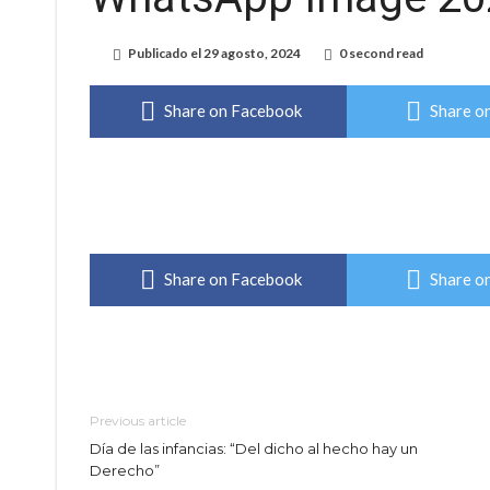
Güemes y Mariano Vera
Publicado el
29 agosto, 2024
0 second read
Alerta meteorológico: el SMN advierte por to
Share on Facebook
Share on
¿Llega un “Súper Niño”?: De Benedictis aclara l
Cañada del Ucle se prepara para la 5ª edició
Distinguieron a Ramiro Maldonado, el campe
Villada: evalúan obras preventivas ante posibl
Share on Facebook
Share on
Previous article
Día de las infancias: “Del dicho al hecho hay un
Derecho”