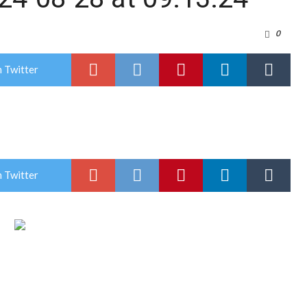
0
rmentas fuertes y ráfagas que podrían superar los 80 km/h
 Twitter
os mitos y analiza el impacto real en la región
n de la Expo Dose
ón juvenil de malambo de Los Quirquinchos
es lluvias intensas
 Twitter