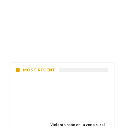
MOST RECENT
Villada: el viento provocó el
desprendimiento del techo del
galpón del ferrocarril
elcorreo
6 agosto, 2026
Violento robo en la zona rural