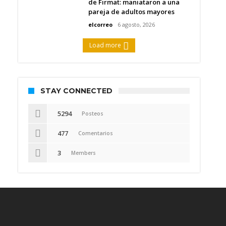
de Firmat: maniataron a una
pareja de adultos mayores
elcorreo
6 agosto, 2026
Load more
STAY CONNECTED
5294
Posteos
477
Comentarios
3
Members