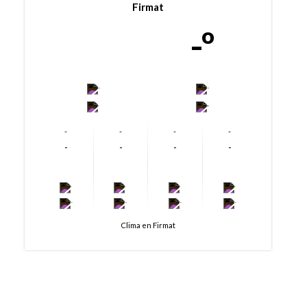
Firmat
-º
-
-
-
-
-
-
-
-
-
-
-
-
-
-
-
-
-
-
-
-
Clima en Firmat