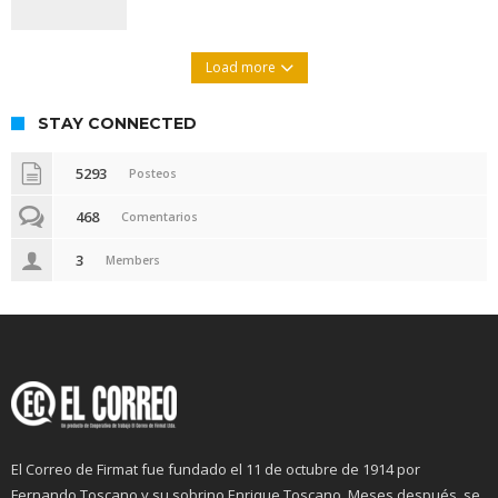
Load more
STAY CONNECTED
5293
Posteos
468
Comentarios
3
Members
El Correo de Firmat fue fundado el 11 de octubre de 1914 por
Fernando Toscano y su sobrino Enrique Toscano. Meses después, se